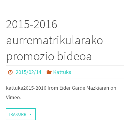
2015-2016
aurrematrikularako
promozio bideoa
2015/02/14
Kattuka
kattuka2015-2016 from Eider Garde Mazkiaran on
Vimeo.
IRAKURRI