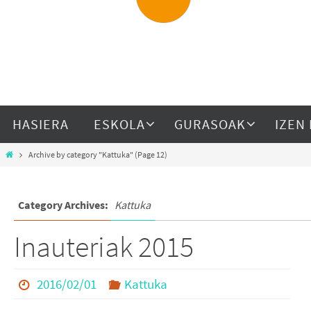
HASIERA
ESKOLA
GURASOAK
IZEN
Archive by category "Kattuka"
(Page 12)
Category Archives:
Kattuka
Inauteriak 2015
2016/02/01
Kattuka