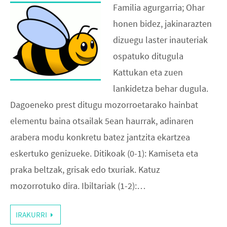
Familia agurgarria; Ohar
honen bidez, jakinarazten
dizuegu laster inauteriak
ospatuko ditugula
Kattukan eta zuen
lankidetza behar dugula.
Dagoeneko prest ditugu mozorroetarako hainbat
elementu baina otsailak 5ean haurrak, adinaren
arabera modu konkretu batez jantzita ekartzea
eskertuko genizueke. Ditikoak (0-1): Kamiseta eta
praka beltzak, grisak edo txuriak. Katuz
mozorrotuko dira. Ibiltariak (1-2):…
IRAKURRI