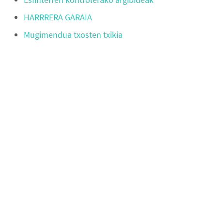
HARRRERA GARAIA
Mugimendua txosten txikia