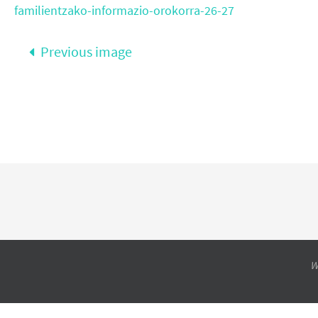
familientzako-informazio-orokorra-26-27
Previous image
W