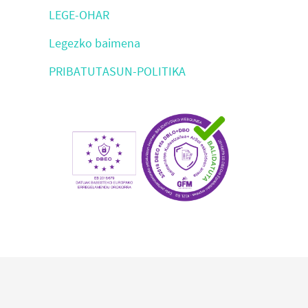
LEGE-OHAR
Legezko baimena
PRIBATUTASUN-POLITIKA