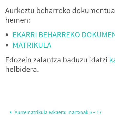
Aurkeztu beharreko dokumentuak
hemen:
EKARRI BEHARREKO DOKUME
MATRIKULA
Edozein zalantza baduzu idatzi
k
helbidera.
Aurrematrikula eskaera: martxoak 6 – 17