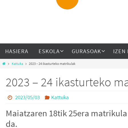
HASIERA
ESKOLA
GURASOAK
IZEN
Kattuka
2023 – 24 ikasturteko matrikulak
2023 – 24 ikasturteko ma
2023/05/03
Kattuka
Maiatzaren 18tik 25era matrikula
da.