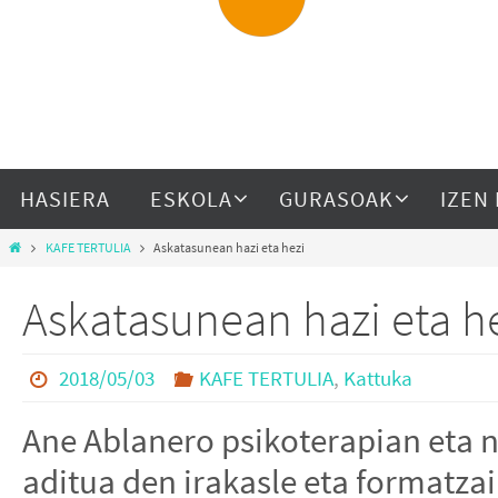
HASIERA
ESKOLA
GURASOAK
IZEN
KAFE TERTULIA
Askatasunean hazi eta hezi
Askatasunean hazi eta h
2018/05/03
KAFE TERTULIA
,
Kattuka
Ane Ablanero psikoterapian eta 
aditua den irakasle eta formatza