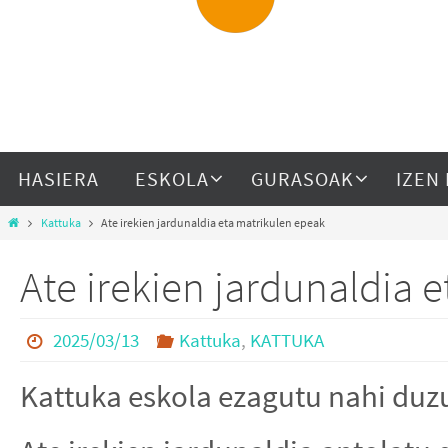
HASIERA
ESKOLA
GURASOAK
IZEN
Kattuka
Ate irekien jardunaldia eta matrikulen epeak
Ate irekien jardunaldia 
2025/03/13
Kattuka
,
KATTUKA
Kattuka eskola ezagutu nahi duz