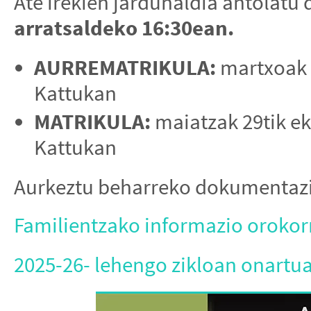
Ate irekien jardunaldia antolatu
arratsaldeko 16:30ean.
AURREMATRIKULA:
martxoak 2
Kattukan
MATRIKULA:
maiatzak 29tik ek
Kattukan
Aurkeztu beharreko dokumentazio
Familientzako informazio orokor
2025-26- lehengo zikloan onartua