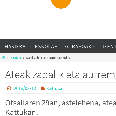
HASIERA
ESKOLA
GURASOAK
IZEN
Kattuka
Ateak zabalik eta aurrematrikulak
Ateak zabalik eta aurrem
2016/02/18
Kattuka
Otsailaren 29an, astelehena, ate
Kattukan.