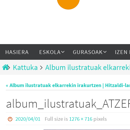
HASIERA
ESKOLA
GURASOAK
IZEN
Kattuka
Album ilustratuak elkarreki
« Album ilustratuak elkarrekin irakurtzen | Hitzaldi-l
album_ilustratuak_ATZ
2020/04/01
Full size is
1276 × 716
pixels