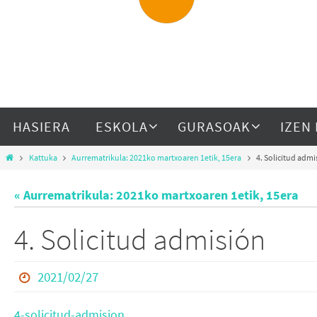
HASIERA
ESKOLA
GURASOAK
IZEN
Kattuka
Aurrematrikula: 2021ko martxoaren 1etik, 15era
4. Solicitud admi
« Aurrematrikula: 2021ko martxoaren 1etik, 15era
4. Solicitud admisión
2021/02/27
4-solicitud-admision