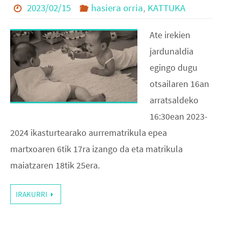
2023/02/15
hasiera orria
,
KATTUKA
Ate irekien
jardunaldia
egingo dugu
otsailaren 16an
arratsaldeko
16:30ean 2023-
2024 ikasturtearako aurrematrikula epea
martxoaren 6tik 17ra izango da eta matrikula
maiatzaren 18tik 25era.
IRAKURRI