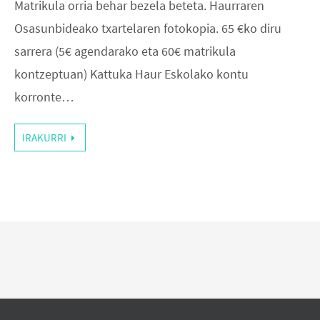
Matrikula orria behar bezela beteta. Haurraren
Osasunbideako txartelaren fotokopia. 65 €ko diru
sarrera (5€ agendarako eta 60€ matrikula
kontzeptuan) Kattuka Haur Eskolako kontu
korronte…
IRAKURRI