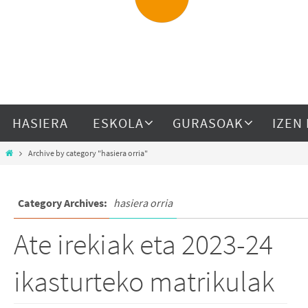
HASIERA
ESKOLA
GURASOAK
IZEN
Archive by category "hasiera orria"
Category Archives:
hasiera orria
Ate irekiak eta 2023-24
ikasturteko matrikulak