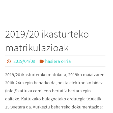
2019/20 ikasturteko
matrikulazioak
2019/04/09
hasiera orria
2019/20 ikasturterako matrikula, 2019ko maiatzaren
20tik 24ra egin beharko da, posta elektroniko bidez
(info@kattuka.com) edo bertatik bertara egin
daiteke. Kattukako bulegoetako ordutegia 9:30etik
15:30etara da. Aurkeztu beharreko dokumentazioa: