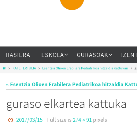
HASIERA
ESKOLA
GURASOAK
IZEN
KAFE TERTULIA
Esentzia Olioen Erabilera Pediatrikoa hitzaldia Kattukan
g
« Esentzia Olioen Erabilera Pediatrikoa hitzaldia Kat
guraso elkartea kattuka
2017/03/15
Full size is
274 × 91
pixels