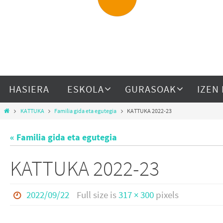
HASIERA
ESKOLA
GURASOAK
IZEN
KATTUKA
Familia gida eta egutegia
KATTUKA 2022-23
« Familia gida eta egutegia
KATTUKA 2022-23
2022/09/22
Full size is
317 × 300
pixels