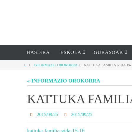
HASIERA
ESKOLA
GURASOAK
INFORMAZIO OROKORRA
KATTUKA FAMILIA GIDA 15-
« INFORMAZIO OROKORRA
KATTUKA FAMILIA
2015/09/25
2015/09/25
kattuka-familia-gida-15-16