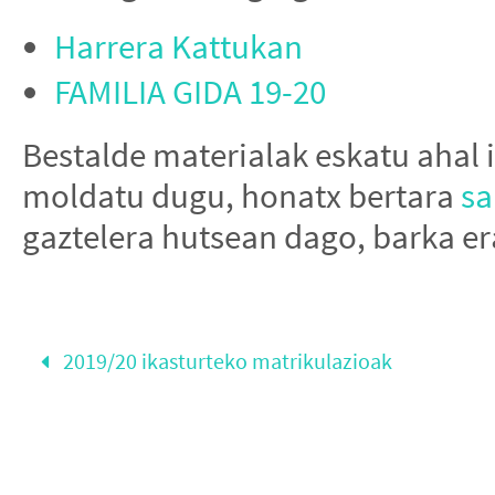
Harrera Kattukan
FAMILIA GIDA 19-20
Bestalde materialak eskatu ahal 
moldatu dugu, honatx bertara
sa
gaztelera hutsean dago, barka e
2019/20 ikasturteko matrikulazioak