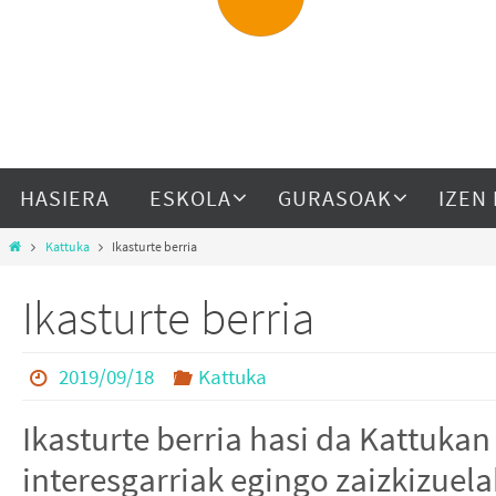
HASIERA
ESKOLA
GURASOAK
IZEN
Kattuka
Ikasturte berria
Ikasturte berria
2019/09/18
Kattuka
Ikasturte berria hasi da Kattuka
interesgarriak egingo zaizkizuel