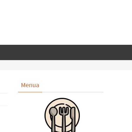
Menua