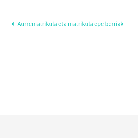
Aurrematrikula eta matrikula epe berriak