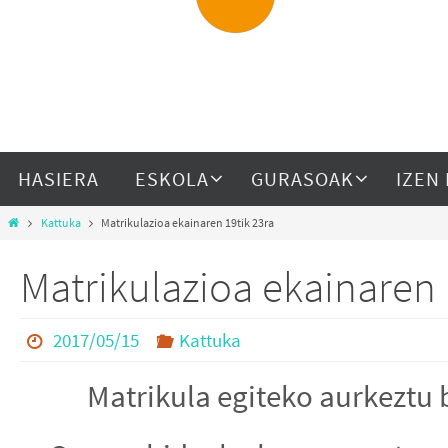
HASIERA
ESKOLA
GURASOAK
IZEN
Kattuka
Matrikulazioa ekainaren 19tik 23ra
Matrikulazioa ekainaren 
2017/05/15
Kattuka
Matrikula egiteko aurkezt