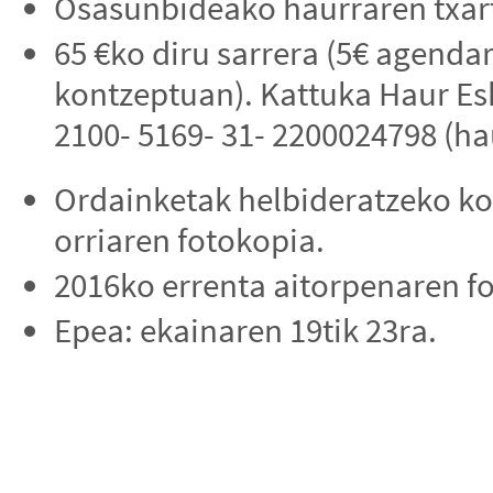
Osasunbideako haurraren txart
65 €ko diru sarrera (5€ agenda
kontzeptuan). Kattuka Haur Es
2100- 5169- 31- 2200024798 (hau
Ordainketak helbideratzeko ko
orriaren fotokopia.
2016ko errenta aitorpenaren f
Epea: ekainaren 19tik 23ra.