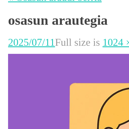
osasun arautegia
2025/07/11
Full size is
1024 