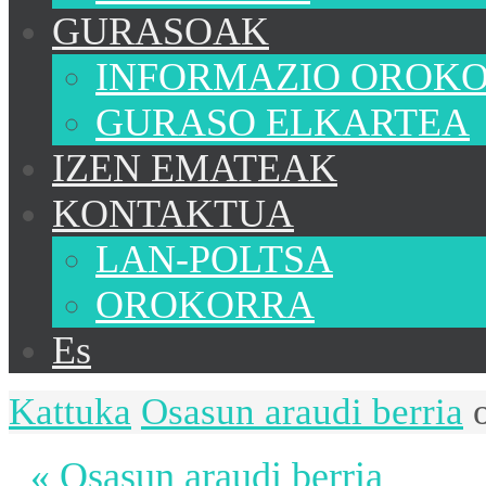
GURASOAK
INFORMAZIO OROK
GURASO ELKARTEA
IZEN EMATEAK
KONTAKTUA
LAN-POLTSA
OROKORRA
Es
Kattuka
Osasun araudi berria
« Osasun araudi berria