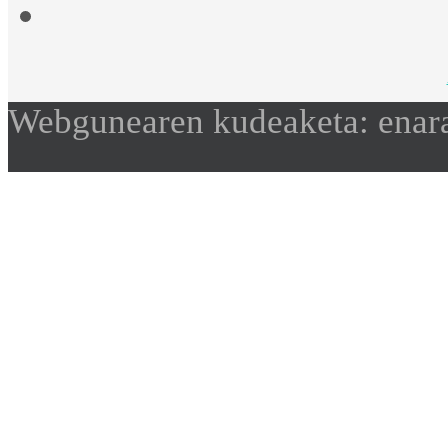
Webgunearen kudeaketa: enar