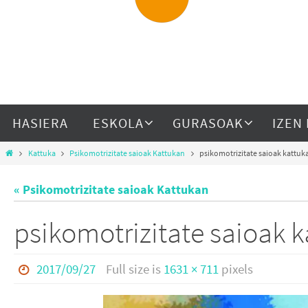
HASIERA
ESKOLA
GURASOAK
IZEN
Kattuka
Psikomotrizitate saioak Kattukan
psikomotrizitate saioak kattuk
« Psikomotrizitate saioak Kattukan
psikomotrizitate saioak 
2017/09/27
Full size is
1631 × 711
pixels