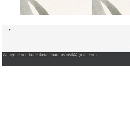
Webgunearen kudeaketa: enarainsausti@gmail.com