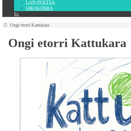
LAN-POLTSA
OROKORRA
Es
Ongi etorri Kattukara
Ongi etorri Kattukara