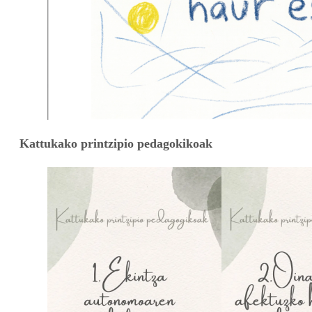
Kattukako printzipio pedagokikoak