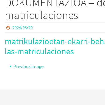
DOKUMENTAZIOA – do
matriculaciones
2024/03/20
matrikulazioetan-ekarri-b
las-matriculaciones
Previous image