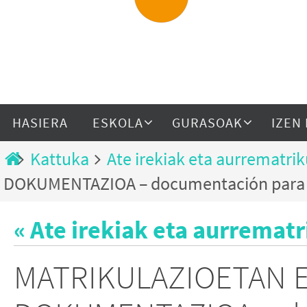
HASIERA
ESKOLA
GURASOAK
IZEN
Kattuka
Ate irekiak eta aurrematri
DOKUMENTAZIOA – documentación para l
« Ate irekiak eta aurremat
MATRIKULAZIOETAN 