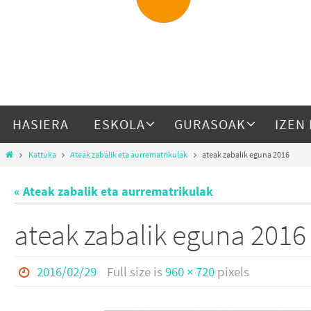
HASIERA
ESKOLA
GURASOAK
IZEN
Kattuka
Ateak zabalik eta aurrematrikulak
ateak zabalik eguna 2016
« Ateak zabalik eta aurrematrikulak
ateak zabalik eguna 2016
2016/02/29
Full size is
960 × 720
pixels