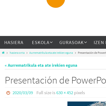
HASIERA
ESKOLA
GURASOAK
IZEN
hasiera orria
Aurrematrikula eta ate irekien eguna
Presentación de Power
« Aurrematrikula eta ate irekien eguna
Presentación de PowerPo
2020/03/09
Full size is
630 × 452
pixels