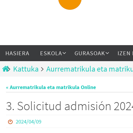
HASIERA
ESKOLA
GURASOAK
IZEN
Kattuka
Aurrematrikula eta matriku
« Aurrematrikula eta matrikula Online
3. Solicitud admisión 20
2024/04/09