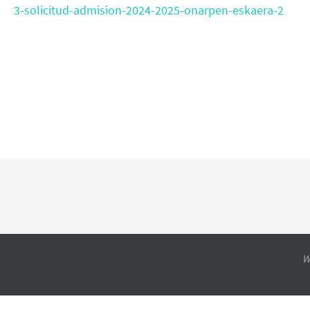
3-solicitud-admision-2024-2025-onarpen-eskaera-2
W