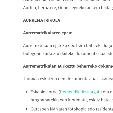
Aurten, berriz ere, Online egiteko aukera bad
AURREMATRIKULA
Aurrematrikularen epea:
Aurrematrikula egiteko epe berri bat ireki dugu
bulegoan aurkeztu daiteke dokumentazioa edo
Aurrematrikulan aurkeztu beharreko dokum
Jarraian eskatzen den dokumentazioa eskaneatu
Eskabide orria (
Hemendik deskargatu
eta o
programarekin edo inprimatu, eskuz bete, e
Gurasoen NANaren fotokopia edo residentzi