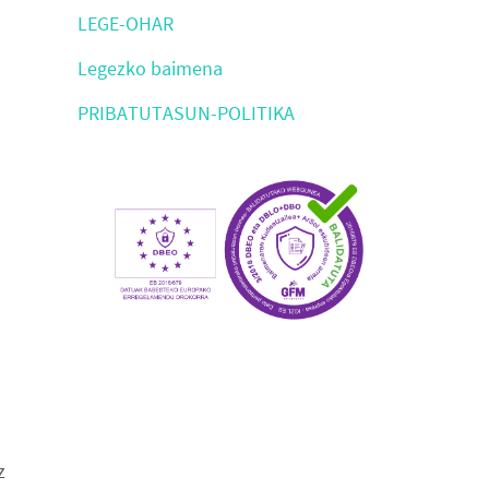
LEGE-OHAR
Legezko baimena
PRIBATUTASUN-POLITIKA
z