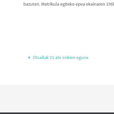
bazuten. Matrikula egiteko epea ekainaren 19ti
Otsailak 21 ate irekien eguna