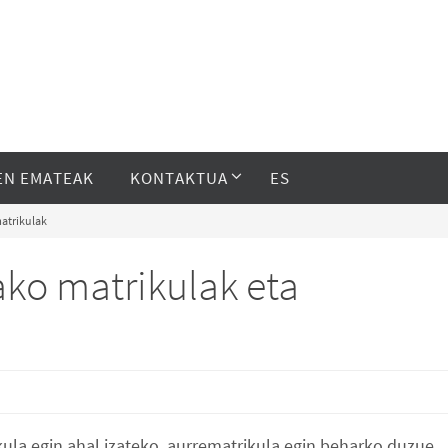
EN EMATEAK
KONTAKTUA
ES
matrikulak
ako matrikulak eta
la egin ahal izateko, aurrematrikula egin beharko duzue.