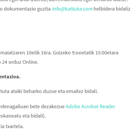
ago dokumentazio guztia
info@kattuka.com
helbidera bidaliz
 maiatzaren 10etik 16ra. Goizeko 9:ooetatik 15:00etara
 24 orduz Online.
entazioa.
ta atxiki beharko duzue eta emailez bidali.
rdenagailuan bete dezakezue
Adobe Acrobat Reader
skaneatu eta bidali).
a txartela.