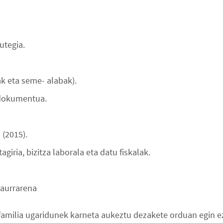
utegia.
ak eta seme- alabak).
 dokumentua.
 (2015).
giria, bizitza laborala eta datu fiskalak.
haurrarena
familia ugaridunek karneta aukeztu dezakete orduan egin e