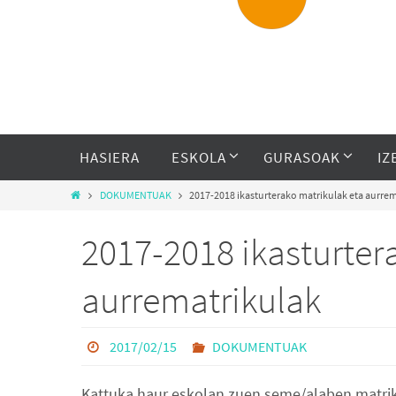
HASIERA
ESKOLA
GURASOAK
IZ
DOKUMENTUAK
2017-2018 ikasturterako matrikulak eta aurre
2017-2018 ikasturter
aurrematrikulak
2017/02/15
DOKUMENTUAK
Kattuka haur eskolan zuen seme/alaben matriku