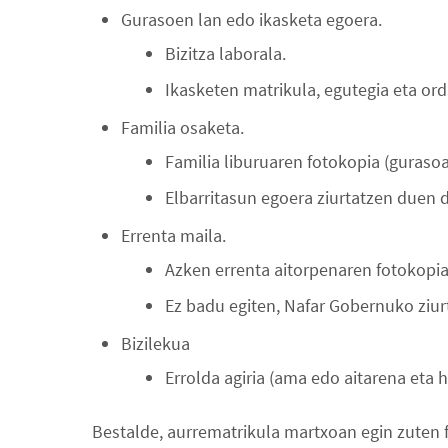
Gurasoen lan edo ikasketa egoera.
Bizitza laborala.
Ikasketen matrikula, egutegia eta ord
Familia osaketa.
Familia liburuaren fotokopia (guraso
Elbarritasun egoera ziurtatzen duen
Errenta maila.
Azken errenta aitorpenaren fotokopia
Ez badu egiten, Nafar Gobernuko ziurta
Bizilekua
Errolda agiria (ama edo aitarena eta 
Bestalde, aurrematrikula martxoan egin zuten 