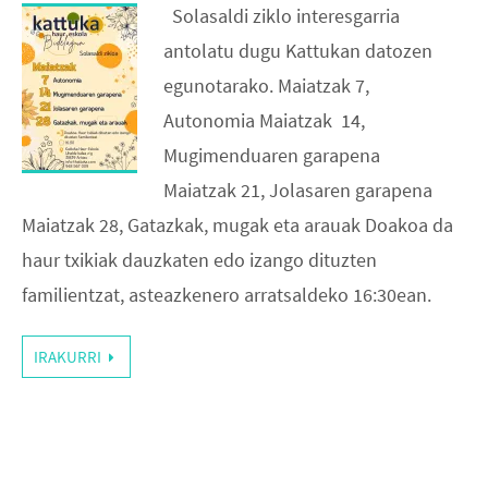
Solasaldi ziklo interesgarria
antolatu dugu Kattukan datozen
egunotarako. Maiatzak 7,
Autonomia Maiatzak 14,
Mugimenduaren garapena
Maiatzak 21, Jolasaren garapena
Maiatzak 28, Gatazkak, mugak eta arauak Doakoa da
haur txikiak dauzkaten edo izango dituzten
familientzat, asteazkenero arratsaldeko 16:30ean.
IRAKURRI