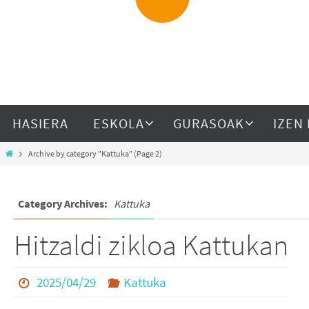
HASIERA
ESKOLA
GURASOAK
IZEN
Archive by category "Kattuka"
(Page 2)
Category Archives:
Kattuka
Hitzaldi zikloa Kattukan
2025/04/29
Kattuka