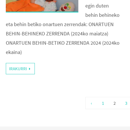
egin duten
behin behineko
eta behin betiko onartuen zerrendak: ONARTUEN
BEHIN-BEHINEKO ZERRENDA (2024ko maiatza)
ONARTUEN BEHIN-BETIKO ZERRENDA 2024 (2024ko
ekaina)
IRAKURRI
‹
1
2
3