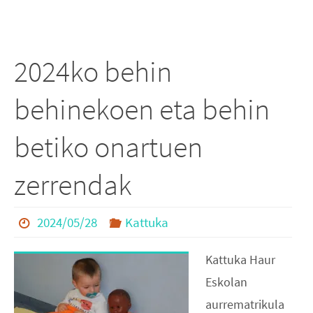
2024ko behin
behinekoen eta behin
betiko onartuen
zerrendak
2024/05/28
Kattuka
Kattuka Haur
Eskolan
aurrematrikula