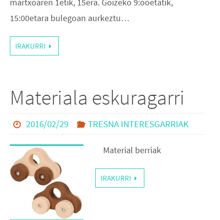
martxoaren 1etik, 15era. Goizeko 9:ooetatik,
15:00etara bulegoan aurkeztu…
IRAKURRI
Materiala eskuragarri
2016/02/29
TRESNA INTERESGARRIAK
Material berriak
IRAKURRI