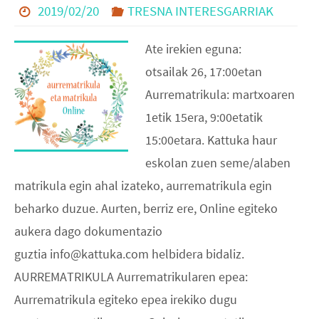
2019/02/20
TRESNA INTERESGARRIAK
Ate irekien eguna:
otsailak 26, 17:00etan
Aurrematrikula: martxoaren
1etik 15era, 9:00etatik
15:00etara. Kattuka haur
eskolan zuen seme/alaben
matrikula egin ahal izateko, aurrematrikula egin
beharko duzue. Aurten, berriz ere, Online egiteko
aukera dago dokumentazio
guztia info@kattuka.com helbidera bidaliz.
AURREMATRIKULA Aurrematrikularen epea:
Aurrematrikula egiteko epea irekiko dugu