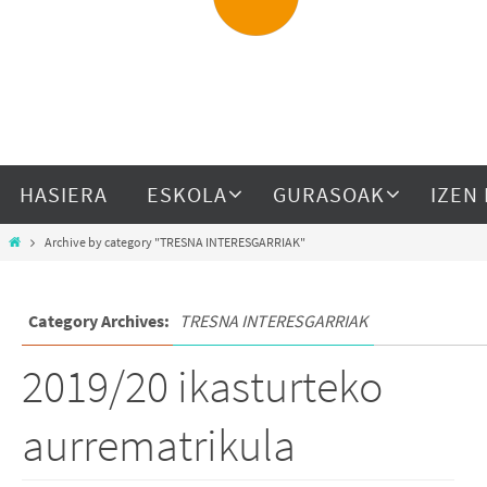
HASIERA
ESKOLA
GURASOAK
IZEN
Archive by category "TRESNA INTERESGARRIAK"
Category Archives:
TRESNA INTERESGARRIAK
2019/20 ikasturteko
aurrematrikula