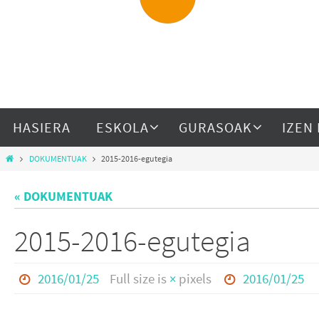
HASIERA
ESKOLA
GURASOAK
IZEN
DOKUMENTUAK
2015-2016-egutegia
« DOKUMENTUAK
2015-2016-egutegia
2016/01/25
Full size is
×
pixels
2016/01/25