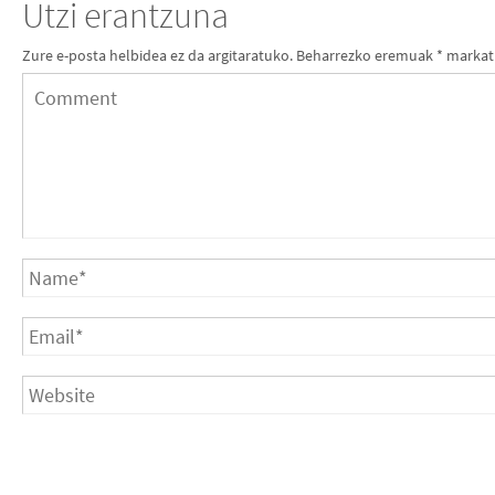
Utzi erantzuna
Zure e-posta helbidea ez da argitaratuko.
Beharrezko eremuak
*
markat