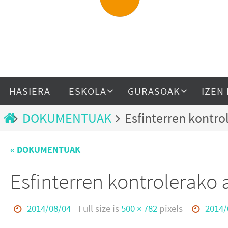
HASIERA
ESKOLA
GURASOAK
IZEN
DOKUMENTUAK
Esfinterren kontro
« DOKUMENTUAK
Esfinterren kontrolerako 
2014/08/04
Full size is
500 × 782
pixels
2014/