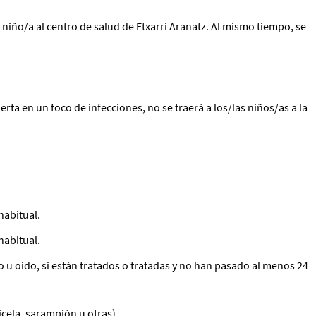
a
niño/a
al centro de salud de Etxarri Aranatz. Al mismo tiempo, se
rta en un foco de infecciones, no se traerá a los/las niños/as a la
habitual.
habitual.
io u oído, si están tratados o tratadas y no han pasado al menos 24
cela, sarampión u otras).