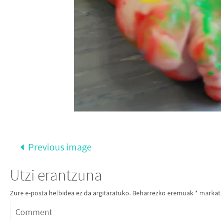
Previous image
Utzi erantzuna
Zure e-posta helbidea ez da argitaratuko.
Beharrezko eremuak
*
markat