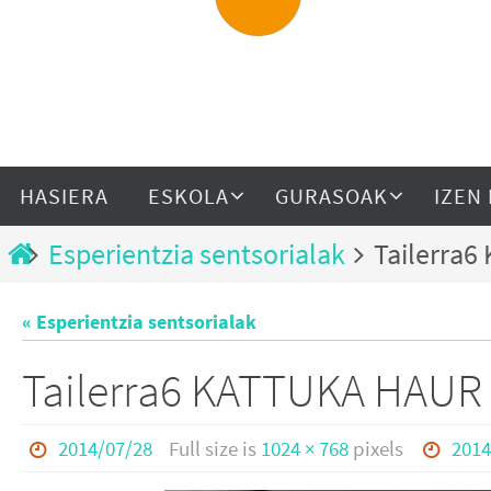
HASIERA
ESKOLA
GURASOAK
IZEN
Esperientzia sentsorialak
Tailerra
« Esperientzia sentsorialak
Tailerra6 KATTUKA HAU
2014/07/28
Full size is
1024 × 768
pixels
2014