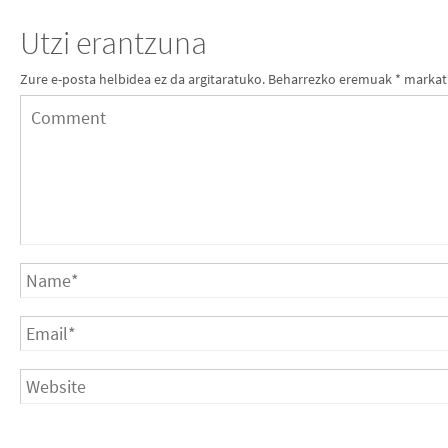
Utzi erantzuna
Zure e-posta helbidea ez da argitaratuko.
Beharrezko eremuak
*
markat