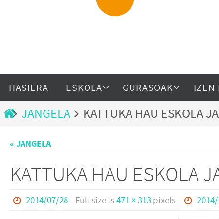
HASIERA
ESKOLA
GURASOAK
IZEN
JANGELA
KATTUKA HAU ESKOLA J
« JANGELA
KATTUKA HAU ESKOLA J
2014/07/28
Full size is
471 × 313
pixels
2014/