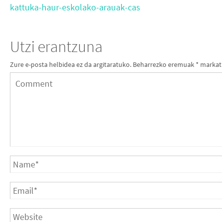
kattuka-haur-eskolako-arauak-cas
Utzi erantzuna
Zure e-posta helbidea ez da argitaratuko.
Beharrezko eremuak
*
markat