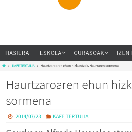
HASIERA
ESKOLA
GURASOAK
IZEN
KAFE TERTULIA
Haurtzaroaren ehun hizkuntzak. Haurraren sormena
Haurtzaroaren ehun hizk
sormena
2014/07/23
KAFE TERTULIA