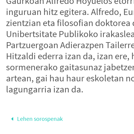
Gaurkoan Alfredo Hoyuelos etorr
inguruan hitz egitera. Alfredo, 
zientzian eta filosofian doktorea
Unibertsitate Publikoko irakasle
Partzuergoan Adierazpen Tailerre
Hitzaldi ederra izan da, izan ere
sormenerako gaitasunaz jabetzen
artean, gai hau haur eskoletan n
lagungarria izan da.
Lehen sorospenak