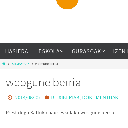
HASIERA
ESKOLA
GURASOAK
IZEN
BITXIKERIAK
webgune berria
webgune berria
2014/08/05
BITXIKERIAK
,
DOKUMENTUAK
Prest dugu Kattuka haur eskolako webgune berria