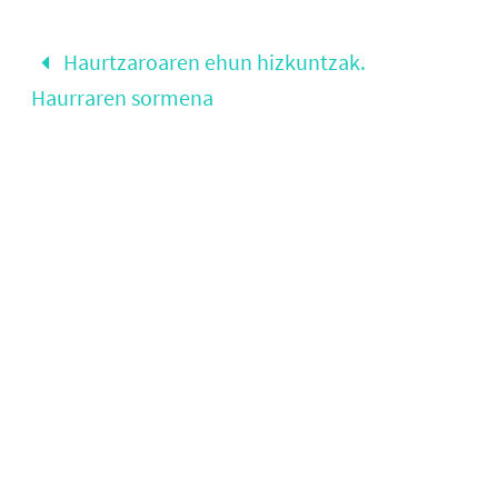
Haurtzaroaren ehun hizkuntzak.
Haurraren sormena