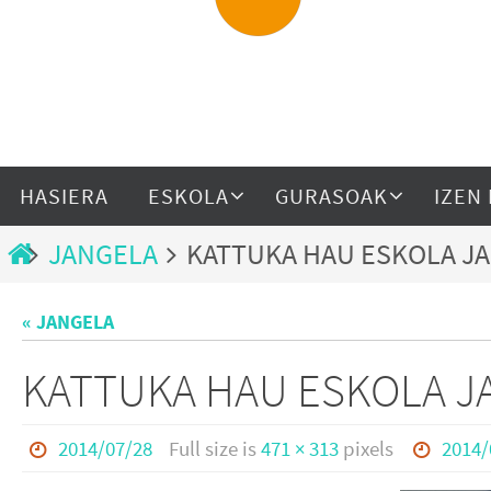
HASIERA
ESKOLA
GURASOAK
IZEN
JANGELA
KATTUKA HAU ESKOLA J
« JANGELA
KATTUKA HAU ESKOLA J
2014/07/28
Full size is
471 × 313
pixels
2014/