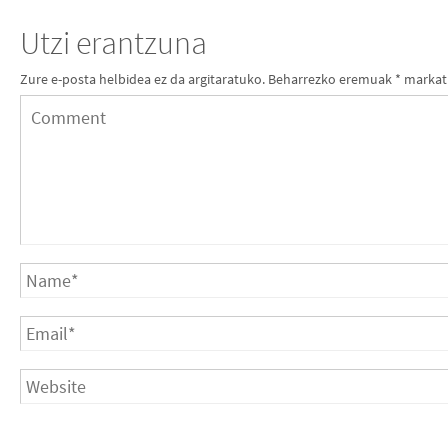
Utzi erantzuna
Zure e-posta helbidea ez da argitaratuko.
Beharrezko eremuak
*
markat