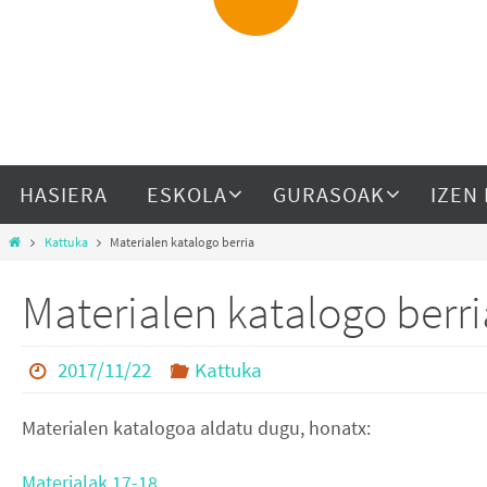
HASIERA
ESKOLA
GURASOAK
IZEN
Kattuka
Materialen katalogo berria
Materialen katalogo berri
2017/11/22
Kattuka
Materialen katalogoa aldatu dugu, honatx:
Materialak 17-18