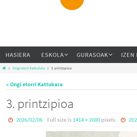
HASIERA
ESKOLA
GURASOAK
IZEN
Ongi etorri Kattukara
3. printzipioa
« Ongi etorri Kattukara
3. printzipioa
2026/02/06
Full size is
1414 × 2000
pixels
202