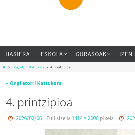
HASIERA
ESKOLA
GURASOAK
IZEN
Ongi etorri Kattukara
4. printzipioa
« Ongi etorri Kattukara
4. printzipioa
2026/02/06
Full size is
1414 × 2000
pixels
202