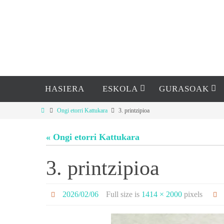
HASIERA
ESKOLA
GURASOAK
Ongi etorri Kattukara
3. printzipioa
« Ongi etorri Kattukara
3. printzipioa
2026/02/06
Full size is
1414 × 2000
pixels