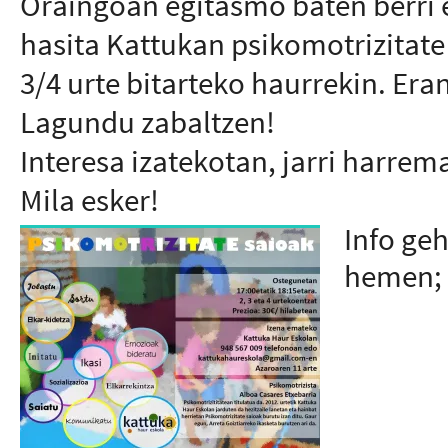
Oraingoan egitasmo baten berri 
hasita Kattukan psikomotrizitate
3/4 urte bitarteko haurrekin. Era
Lagundu zabaltzen!
Interesa izatekotan, jarri harrem
Mila esker!
Info geh
hemen;