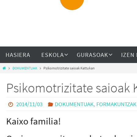
HASIERA
ESKOLA
GURASOAK
IZEN
DOKUMENTUAK
Psikomotrizitate saioak Kattukan
Psikomotrizitate saioak
2014/11/03
DOKUMENTUAK
,
FORMAKUNTZAK
Kaixo familia!