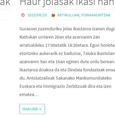
oak
Haur jolasak ikasi nah
2015/09/25
ARTIKULUAK
,
FORMAKUNTZAK
Gurasoei zuzenduriko jolas ikastaroa izanen dug
Kattukan urriaren 26an eta azaroaren 2an
arratsaldeko 17:00etatik 18:30etara. Egun horieta
etortzeko aukerarik ez baduzue, Txioka ikastolan
azaroaren 9an eta 16an eginen dute ordu berean.
Ikastaroa doakoa da eta Dindaia fundazioak em
du. Antolatzaileak Sakanako Mankomunitateko
Euskara eta Immigrazio Zerbitzuak dira eta izen
ematea…
IRAKURRI