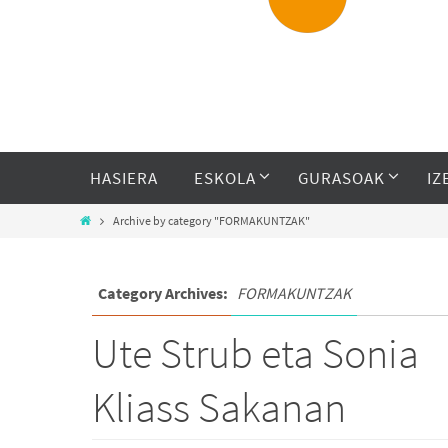
HASIERA
ESKOLA
GURASOAK
IZ
Archive by category "FORMAKUNTZAK"
Category Archives:
FORMAKUNTZAK
Ute Strub eta Sonia
Kliass Sakanan