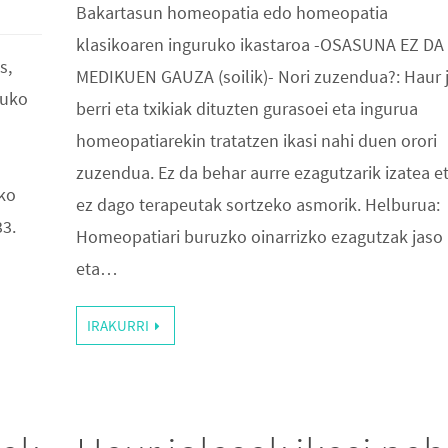
Bakartasun homeopatia edo homeopatia
klasikoaren inguruko ikastaroa -OSASUNA EZ DA
s,
MEDIKUEN GAUZA (soilik)- Nori zuzendua?: Haur j
ruko
berri eta txikiak dituzten gurasoei eta ingurua
homeopatiarekin tratatzen ikasi nahi duen orori
zuzendua. Ez da behar aurre ezagutzarik izatea e
eko
ez dago terapeutak sortzeko asmorik. Helburua:
33.
Homeopatiari buruzko oinarrizko ezagutzak jaso
eta…
IRAKURRI