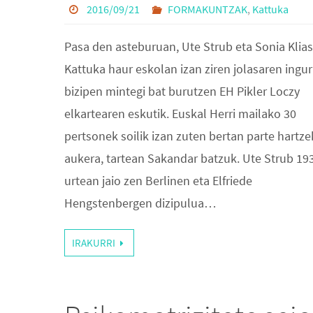
2016/09/21
FORMAKUNTZAK
,
Kattuka
Pasa den asteburuan, Ute Strub eta Sonia Klias
Kattuka haur eskolan izan ziren jolasaren ingu
bizipen mintegi bat burutzen EH Pikler Loczy
elkartearen eskutik. Euskal Herri mailako 30
pertsonek soilik izan zuten bertan parte hartz
aukera, tartean Sakandar batzuk. Ute Strub 19
urtean jaio zen Berlinen eta Elfriede
Hengstenbergen dizipulua…
IRAKURRI