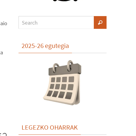
aio
2025-26 egutegia
ta
LEGEZKO OHARRAK