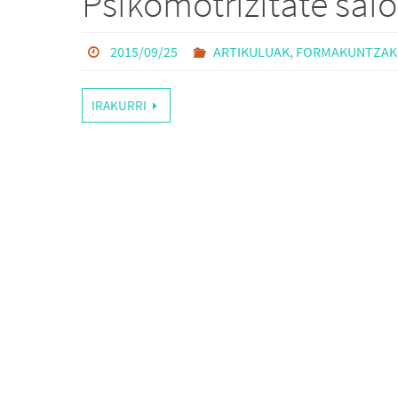
Psikomotrizitate sai
2015/09/25
ARTIKULUAK
,
FORMAKUNTZAK
IRAKURRI