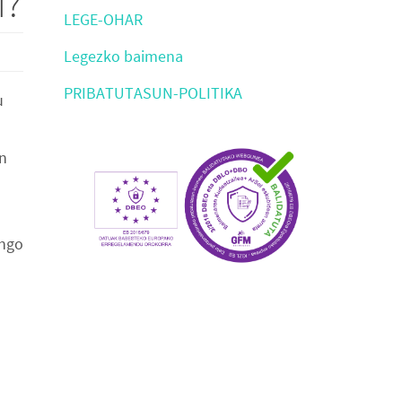
i?
LEGE-OHAR
Legezko baimena
PRIBATUTASUN-POLITIKA
u
n
ango