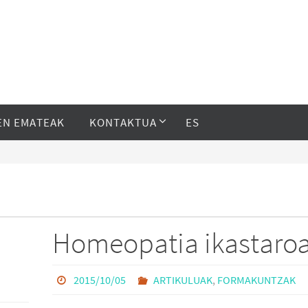
EN EMATEAK
KONTAKTUA
ES
Homeopatia ikastaro
2015/10/05
ARTIKULUAK
,
FORMAKUNTZAK