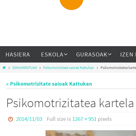
HASIERA
ESKOLA
GURASOAK
IZEN
DOKUMENTUAK
Psikomotrizitate saioak Kattukan
Psikomotrizitatea karte
« Psikomotrizitate saioak Kattukan
Psikomotrizitatea kartela
2014/11/03
Full size is
1267 × 951
pixels