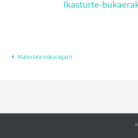
Ikasturte-bukaera
Materiala eskuragarri
W