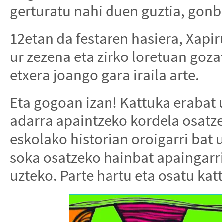
gerturatu nahi duen guztia, gon
12etan da festaren hasiera, Xapiru 
ur zezena eta zirko loretuan goz
etxera joango gara iraila arte.
Eta gogoan izan! Kattuka erabat 
adarra apaintzeko kordela osatz
eskolako historian oroigarri bat 
soka osatzeko hainbat apaingarr
uzteko. Parte hartu eta osatu kat