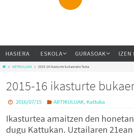
HASIERA
ESKOLA
GURASOAK
IZEN
ARTIKULUAK
2015-16 ikasturte bukaerako festa
2015-16 ikasturte bukaer
2016/07/15
ARTIKULUAK
,
Kattuka
Ikasturtea amaitzen den honetan 
dugu Kattukan. Uztailaren 21ean 