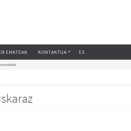
EN EMATEAK
KONTAKTUA
ES
ea euskaraz
uskaraz