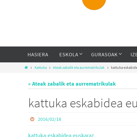
HASIERA
ESKOLA
GURASOAK
IZ
Kattuka
Ateak zabalik eta aurrematrikulak
kattuka eskabid
« Ateak zabalik eta aurrematrikulak
kattuka eskabidea e
2016/02/18
kattuka-eskabidea-euskaraz