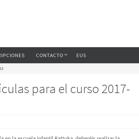
RIPCIONES
CONTACTO
EUS
018
culas para el curso 2017-
a en la escuela infantil Kattuka, deberéis realizar la