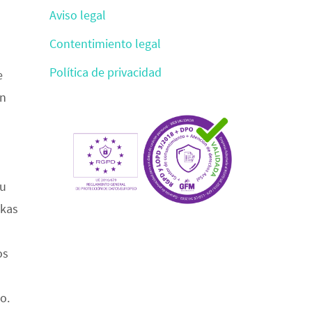
Aviso legal
Contentimiento legal
Política de privacidad
e
án
tu
skas
os
o.