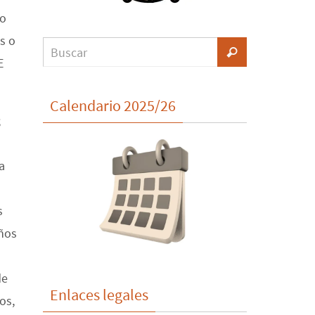
to
s o
E
Calendario 2025/26
;
a
s
iños
de
Enlaces legales
os,