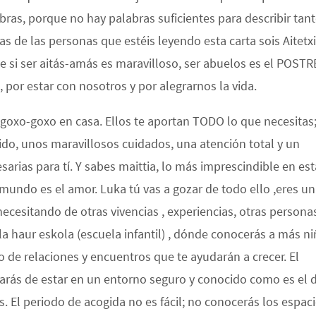
bras, porque no hay palabras suficientes para describir tan
as de las personas que estéis leyendo esta carta sois Aitetxi
e si ser aitás-amás es maravilloso, ser abuelos es el POSTR
por estar con nosotros y por alegrarnos la vida.
á goxo-goxo en casa. Ellos te aportan TODO lo que necesitas
ido, unos maravillosos cuidados, una atención total y un
sarias para tí. Y sabes maittia, lo más imprescindible en est
 mundo es el amor. Luka tú vas a gozar de todo ello ,eres un
necesitando de otras vivencias , experiencias, otras persona
a haur eskola (escuela infantil) , dónde conocerás a más n
po de relaciones y encuentros que te ayudarán a crecer. El
sarás de estar en un entorno seguro y conocido como es el 
s. El periodo de acogida no es fácil; no conocerás los espaci