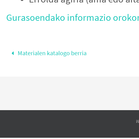
Gurasoendako informazio orokor
Materialen katalogo berria
W