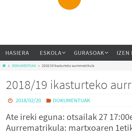
HASIERA
ESKOLA
GURASOAK
IZEN
DOKUMENTUAK
2018/19 ikasturteko aurrematrikula
2018/19 ikasturteko aur
2018/02/20
DOKUMENTUAK
Ate ireki eguna: otsailak 27 17:00
Aurrematrikula: martxoaren 1etik 