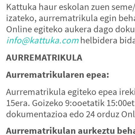
Kattuka haur eskolan zuen seme/
izateko, aurrematrikula egin beha
Online egiteko aukera dago dok
info@kattuka.com
helbidera bida
AURREMATRIKULA
Aurrematrikularen epea:
Aurrematrikula egiteko epea ire
15era. Goizeko 9:ooetatik 15:00e
dokumentazioa edo 24 orduz Onl
Aurrematrikulan aurkeztu beh