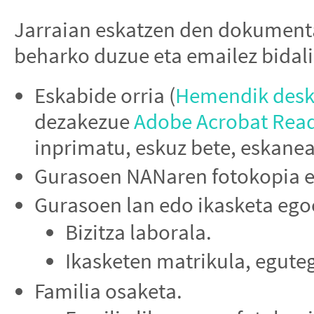
Jarraian eskatzen den dokumenta
beharko duzue eta emailez bidali
Eskabide orria (
Hemendik desk
dezakezue
Adobe Acrobat Rea
inprimatu, eskuz bete, eskaneat
Gurasoen NANaren fotokopia ed
Gurasoen lan edo ikasketa ego
Bizitza laborala.
Ikasketen matrikula, eguteg
Familia osaketa.