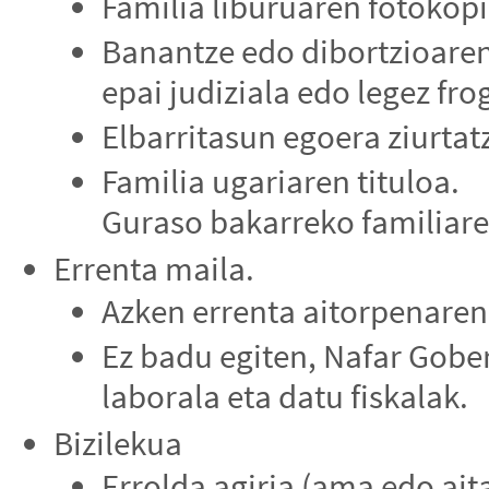
Familia liburuaren fotokopi
Banantze edo dibortzioaren
epai judiziala edo legez f
Elbarritasun egoera ziurt
Familia ugariaren tituloa.
Guraso bakarreko familiare
Errenta maila.
Azken errenta aitorpenaren 
Ez badu egiten, Nafar Gober
laborala eta datu fiskalak.
Bizilekua
Errolda agiria (ama edo ait